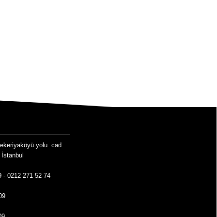
i
ekeriyaköyü yolu cad.
İstanbul
9 - 0212 271 52 74
09
09