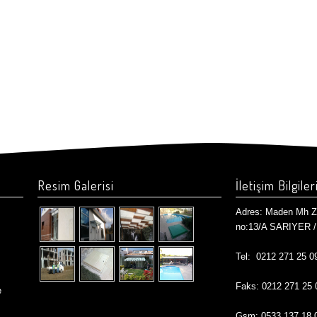
Resim Galerisi
İletişim Bilgiler
Adres: Maden Mh Z
no:13/A SARIYER / 
Tel: 0212 271 25 0
Faks: 0212 271 25 
e
Gsm: 0533 137 18 