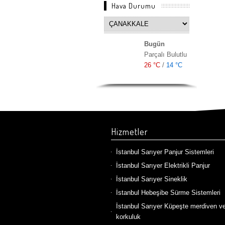
Hava Durumu
Bugün
Parçalı Bulutlu
26 °C
/
14 °C
Hizmetler
İstanbul Sarıyer Panjur Sistemleri
İstanbul Sarıyer Elektrikli Panjur
İstanbul Sarıyer Sineklik
İstanbul Hebeşibe Sürme Sistemleri
İstanbul Sarıyer Küpeşte merdiven v
korkuluk