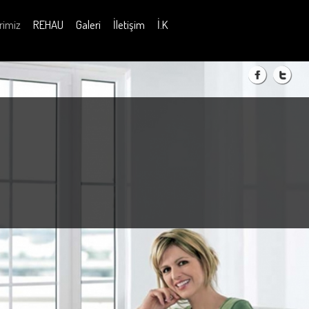
rimiz
REHAU
Galeri
İletişim
İ.K